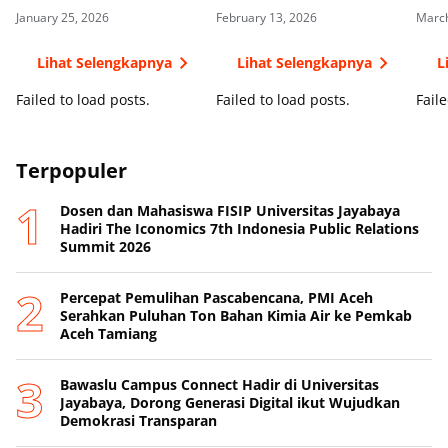
Fam Trip
Peningkatan Ekonomi
deng
January 25, 2026
February 13, 2026
March
Daerah
Lihat Selengkapnya
Lihat Selengkapnya
L
Failed to load posts.
Failed to load posts.
Faile
Terpopuler
Dosen dan Mahasiswa FISIP Universitas Jayabaya
Hadiri The Iconomics 7th Indonesia Public Relations
Summit 2026
Percepat Pemulihan Pascabencana, PMI Aceh
Serahkan Puluhan Ton Bahan Kimia Air ke Pemkab
Aceh Tamiang
Bawaslu Campus Connect Hadir di Universitas
Jayabaya, Dorong Generasi Digital ikut Wujudkan
Demokrasi Transparan