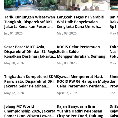
Tarik Kunjungan Wisatawan
Langkah Tegas PT Sarabiti
Jan 
Tiongkok, Disparekraf DKI
Wai Hali: Penyelesaian
Dakw
Jakarta Kenalkan Pesona
Sengketa Dana Umroh
Rp1 
Bahari Kepulauan Seribu
Senilai Rp2,4 Miliar Melalui
Inci
July 01, 2026
May 08, 2026
May 1
Lewat Familiarization Trip
Mediasi
Sasar Pasar MICE Asia,
KOCIS Gelar Pertemuan
Tok
Disparekraf DKI dan St. Regis
Rutin: Saldo
Nasi
Kenalkan Destinasi Jakarta
Menggembirakan, Semangat
Foku
melalui Familiarization Trip
Silaturahmi Tak Pernah
Mate
May 20, 2026
May 03, 2026
May 0
PCO Malaysia, Singapura dan
Pudar
Hongkong
Tingkatkan Kompetensi SDM
Syawal Mempererat Hati,
Sine
Pariwisata, Disparekraf DKI
KOCIS RW 06 Harapan Mulya
dan 
Jakarta Gelar Pelatihan
Gelar Pertemuan Perdana
Proy
Pramuwisata Madya 2026
dan Halal Bihalal Pasca Idul
Berb
May 12, 2026
April 05, 2026
April
Fitri 1447 H
Jelang M7 World
Kajari Banyuasin Erni
Di 
Championship 2026, Jakarta
Yusnita Hadiri Pelepasan
Kaja
Pamer Ikon Wisata Lewat
Ekspor Pet Food, Dukung
Kals