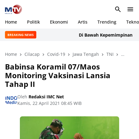
Home
Politik
Ekonomi
Artis
Trending
Tekno
Di Bawah Kepemimpinan Rudi Ma
BREAKING NEWS
Home
Cilacap
Covid-19
Jawa Tengah
TNI
Vaksin
Babinsa Koramil 07/Maos
Monitoring Vaksinasi Lansia
Tahap II
Oleh
Redaksi IMC Net
Kamis, 22 April 2021 08:45 WIB