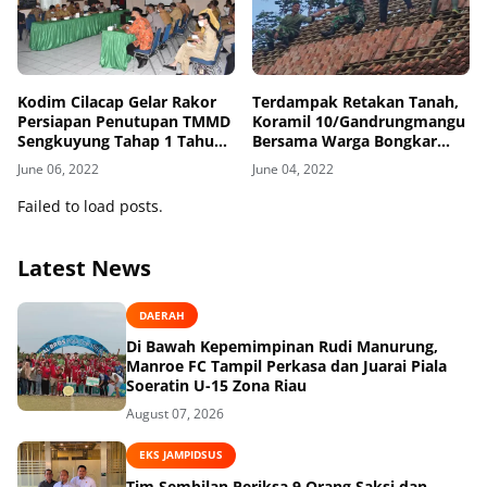
Kodim Cilacap Gelar Rakor
Terdampak Retakan Tanah,
Persiapan Penutupan TMMD
Koramil 10/Gandrungmangu
Sengkuyung Tahap 1 Tahun
Bersama Warga Bongkar
2022
Rumah Kastaja
June 06, 2022
June 04, 2022
Failed to load posts.
Latest News
DAERAH
Di Bawah Kepemimpinan Rudi Manurung,
Manroe FC Tampil Perkasa dan Juarai Piala
Soeratin U-15 Zona Riau
August 07, 2026
EKS JAMPIDSUS
Tim Sembilan Periksa 9 Orang Saksi dan