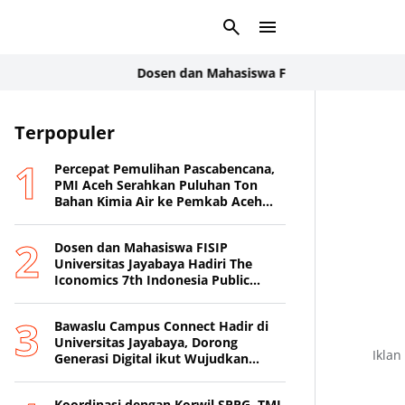
Dosen dan Mahasiswa FISIP Universitas Jayabaya H
Terpopuler
Percepat Pemulihan Pascabencana,
PMI Aceh Serahkan Puluhan Ton
Bahan Kimia Air ke Pemkab Aceh
Tamiang
Dosen dan Mahasiswa FISIP
Universitas Jayabaya Hadiri The
Iconomics 7th Indonesia Public
Relations Summit 2026
Bawaslu Campus Connect Hadir di
Universitas Jayabaya, Dorong
Iklan
Generasi Digital ikut Wujudkan
Demokrasi Transparan
Koordinasi dengan Korwil SPPG, TMI