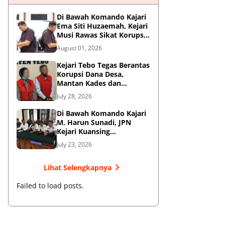
Di Bawah Komando Kajari
Ema Siti Huzaemah, Kejari
Musi Rawas Sikat Korupsi
Dana Sawit, Negara
August 01, 2026
Selamatkan Rp1,26 Miliar
Kejari Tebo Tegas Berantas
Korupsi Dana Desa,
Mantan Kades dan
Bendahara Resmi Jadi
July 28, 2026
Tersangka
Di Bawah Komando Kajari
M. Harun Sunadi, JPN
Kejari Kuansing
Menangkan Gugatan PTUN
July 23, 2026
dan Amankan Aset
Pemkab
Lihat Selengkapnya
Failed to load posts.