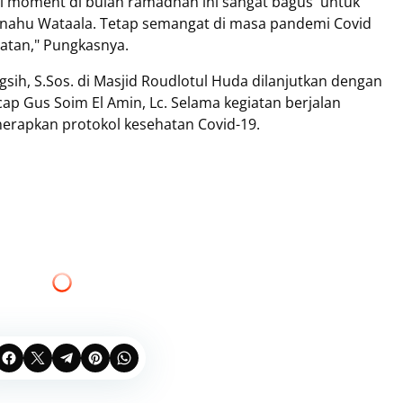
lai moment di bulan ramadhan ini sangat bagus untuk
anahu Wataala. Tetap semangat di masa pandemi Covid
hatan," Pungkasnya.
gsih, S.Sos. di Masjid Roudlotul Huda dilanjutkan dengan
ap Gus Soim El Amin, Lc. Selama kegiatan berjalan
nerapkan protokol kesehatan Covid-19.