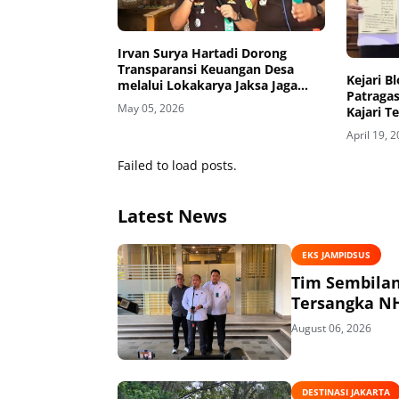
Irvan Surya Hartadi Dorong
Transparansi Keuangan Desa
Kejari B
melalui Lokakarya Jaksa Jaga
Patragas
Desa
May 05, 2026
Kajari T
Hukum
April 19, 
Failed to load posts.
Latest News
EKS JAMPIDSUS
Tim Sembilan Periks
August 06, 2026
DESTINASI JAKARTA