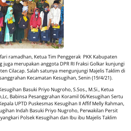
afari ramadhan, Ketua Tim Penggerak PKK Kabupaten
yang juga merupakan anggota DPR RI Fraksi Golkar kunjungi
ten Cilacap. Salah satunya mengunjungi Majelis Taklim di
Pesanggrahan Kecamatan Kesugihan, Senin (19/4/21).
sugihan Basuki Priyo Nugroho, S.Sos., M.Si., Ketua
,Lc, Babinsa Pesanggrahan Koramil 06/Kesugihan Sertu
Kepala UPTD Puskesmas Kesugihan II Affif Melly Rahman,
ihan Indah Basuki Priyo Nugroho, Perwakilan Persit
yangkari Polsek Kesugihan dan Ibu ibu Majelis Taklim