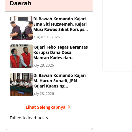
Daerah
Di Bawah Komando Kajari
Ema Siti Huzaemah, Kejari
Musi Rawas Sikat Korupsi
Dana Sawit, Negara
August 01, 2026
Selamatkan Rp1,26 Miliar
Kejari Tebo Tegas Berantas
Korupsi Dana Desa,
Mantan Kades dan
Bendahara Resmi Jadi
July 28, 2026
Tersangka
Di Bawah Komando Kajari
M. Harun Sunadi, JPN
Kejari Kuansing
Menangkan Gugatan PTUN
July 23, 2026
dan Amankan Aset
Pemkab
Lihat Selengkapnya
Failed to load posts.