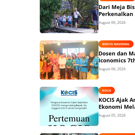
Dari Meja Bi
Perkenalkan 
August 06, 2026
BERITA NASIONAL
Dosen dan Ma
Iconomics 7t
August 06, 2026
KOCIS
KOCIS Ajak 
Ekonomi Mel
August 05, 2026