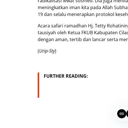
radikalisasi lewat sosmed. Dia juga meni
meningkatkan iman kita pada Allah Subh
19 dan selalu menerapkan protokol kese
Acara safari ramadhan Hj. Tetty Rohatinin
tausiyah oleh Ketua FKUB Kabupaten Cilac
dengan aman, tertib dan lancar serta me
(
Urip-Sty
)
FURTHER READING: