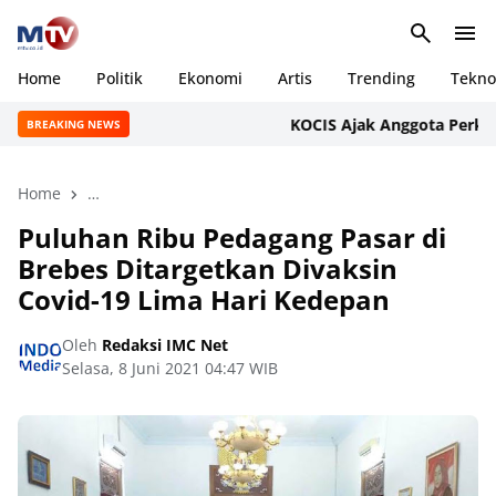
Home
Politik
Ekonomi
Artis
Trending
Tekno
KOCIS Ajak Anggota Perkuat 
BREAKING NEWS
Home
para pedagang pasar di Brebes divaksin covid-19
Va
Puluhan Ribu Pedagang Pasar di
Brebes Ditargetkan Divaksin
Covid-19 Lima Hari Kedepan
Oleh
Redaksi IMC Net
Selasa, 8 Juni 2021 04:47 WIB