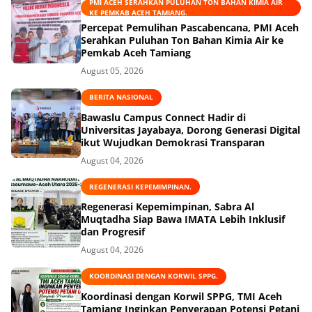
PMI ACEH SERAHKAN PULUHAN TON BAHAN KIMIA AIR
KE PEMKAB ACEH TAMIANG.
Percepat Pemulihan Pascabencana, PMI Aceh
Serahkan Puluhan Ton Bahan Kimia Air ke
Pemkab Aceh Tamiang
August 05, 2026
BERITA NASIONAL
Bawaslu Campus Connect Hadir di
Universitas Jayabaya, Dorong Generasi Digital
ikut Wujudkan Demokrasi Transparan
August 04, 2026
REGENERASI KEPEMIMPINAN.
Regenerasi Kepemimpinan, Sabra Al
Muqtadha Siap Bawa IMATA Lebih Inklusif
dan Progresif
August 04, 2026
KOORDINASI DENGAN KORWIL SPPG.
Koordinasi dengan Korwil SPPG, TMI Aceh
Tamiang Inginkan Penyerapan Potensi Petani