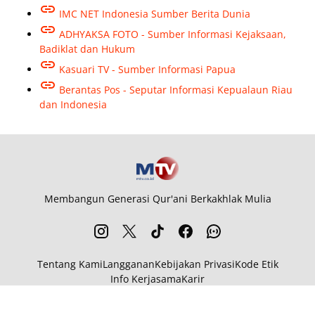
IMC NET Indonesia Sumber Berita Dunia
ADHYAKSA FOTO - Sumber Informasi Kejaksaan,
Badiklat dan Hukum
Kasuari TV - Sumber Informasi Papua
Berantas Pos - Seputar Informasi Kepualaun Riau
dan Indonesia
Membangun Generasi Qur'ani Berkakhlak Mulia
Tentang Kami
Langganan
Kebijakan Privasi
Kode Etik
Info Kerjasama
Karir
© 2026
MTV.co.id
from
MTV.co.id
. All rights reserved.