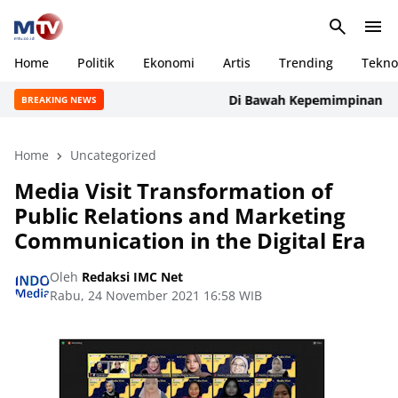
Home
Politik
Ekonomi
Artis
Trending
Tekno
Di Bawah Kepemimpinan Rudi M
BREAKING NEWS
Home
Uncategorized
Media Visit Transformation of
Public Relations and Marketing
Communication in the Digital Era
Oleh
Redaksi IMC Net
Rabu, 24 November 2021 16:58 WIB