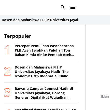
 dan Mahasiswa FISIP Universitas Jayabaya Hadiri The Iconomics
Terpopuler
Percepat Pemulihan Pascabencana,
PMI Aceh Serahkan Puluhan Ton
Bahan Kimia Air ke Pemkab Aceh
Tamiang
Dosen dan Mahasiswa FISIP
Universitas Jayabaya Hadiri The
Iconomics 7th Indonesia Public
Relations Summit 2026
Bawaslu Campus Connect Hadir di
Universitas Jayabaya, Dorong
Iklan
Generasi Digital ikut Wujudkan
Demokrasi Transparan
Koordinasi dengan Korwil SPPG, TMI