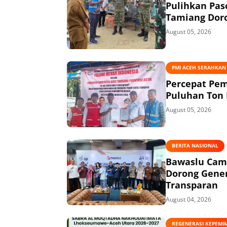
Pulihkan Pas
Tamiang Doro
August 05, 2026
PMI ACEH SERAHKAN
Percepat Pem
Puluhan Ton 
August 05, 2026
BERITA NASIONAL
Bawaslu Camp
Dorong Gener
Transparan
August 04, 2026
REGENERASI KEPEMI