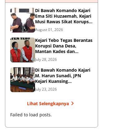
Di Bawah Komando Kajari
Ema Siti Huzaemah, Kejari
Musi Rawas Sikat Korupsi
Dana Sawit, Negara
August 01, 2026
Selamatkan Rp1,26 Miliar
Kejari Tebo Tegas Berantas
Korupsi Dana Desa,
Mantan Kades dan
Bendahara Resmi Jadi
July 28, 2026
Tersangka
Di Bawah Komando Kajari
M. Harun Sunadi, JPN
Kejari Kuansing
Menangkan Gugatan PTUN
July 23, 2026
dan Amankan Aset
Pemkab
Lihat Selengkapnya
Failed to load posts.