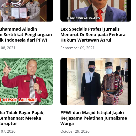
uhammad Aliudin
Lex Specialis Profesi Jurnalis
n Sertifikat Penghargaan
Menurut Dr Seno pada Perkara
aik Indonesia dari PPWI
Hukum Wartawan Asrul
08, 2021
September 09, 2021
ha Tidak Bayar Pajak,
PPWI dan Masjid Istiqlal Jajaki
Lemhannas: Mereka
Kerjasama Pelatihan Jurnalisme
Koruptor
Warga
07, 2020
October 29, 2020