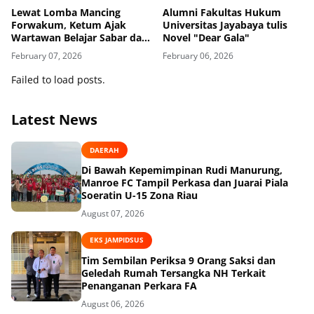
Lewat Lomba Mancing
Alumni Fakultas Hukum
Forwakum, Ketum Ajak
Universitas Jayabaya tulis
Wartawan Belajar Sabar dan
Novel "Dear Gala"
Fokus, Zamzam Siregar:
February 07, 2026
February 06, 2026
Mancing Ajarkan Kesabaran
dan Soliditas Wartawan
Failed to load posts.
Hukum
Latest News
DAERAH
Di Bawah Kepemimpinan Rudi Manurung,
Manroe FC Tampil Perkasa dan Juarai Piala
Soeratin U-15 Zona Riau
August 07, 2026
EKS JAMPIDSUS
Tim Sembilan Periksa 9 Orang Saksi dan
Geledah Rumah Tersangka NH Terkait
Penanganan Perkara FA
August 06, 2026