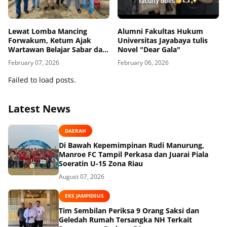
Lewat Lomba Mancing
Alumni Fakultas Hukum
Forwakum, Ketum Ajak
Universitas Jayabaya tulis
Wartawan Belajar Sabar dan
Novel "Dear Gala"
Fokus, Zamzam Siregar:
February 07, 2026
February 06, 2026
Mancing Ajarkan Kesabaran
dan Soliditas Wartawan
Failed to load posts.
Hukum
Latest News
DAERAH
Di Bawah Kepemimpinan Rudi Manurung,
Manroe FC Tampil Perkasa dan Juarai Piala
Soeratin U-15 Zona Riau
August 07, 2026
EKS JAMPIDSUS
Tim Sembilan Periksa 9 Orang Saksi dan
Geledah Rumah Tersangka NH Terkait