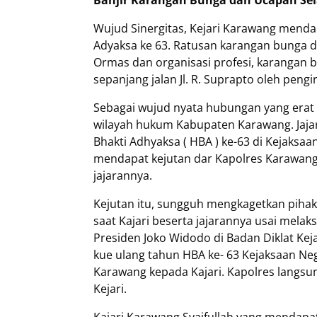
Banjir Karangan Bunga dan Ucapan Sel
Wujud Sinergitas, Kejari Karawang menda
Adyaksa ke 63. Ratusan karangan bunga di
Ormas dan organisasi profesi, karangan 
sepanjang jalan Jl. R. Suprapto oleh peng
Sebagai wujud nyata hubungan yang erat d
wilayah hukum Kabupaten Karawang. Jajar
Bhakti Adhyaksa ( HBA ) ke-63 di Kejaksa
mendapat kejutan dar Kapolres Karawan
jajarannya.
Kejutan itu, sungguh mengkagetkan pihakny
saat Kajari beserta jajarannya usai mela
Presiden Joko Widodo di Badan Diklat Keja
kue ulang tahun HBA ke- 63 Kejaksaan Neg
Karawang kepada Kajari. Kapolres langs
Kejari.