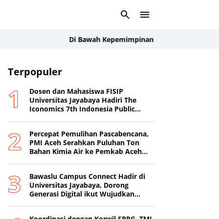
Di Bawah Kepemimpinan Rudi Manurung, Manroe FC Ta
Terpopuler
Dosen dan Mahasiswa FISIP
Universitas Jayabaya Hadiri The
Iconomics 7th Indonesia Public
Relations Summit 2026
Percepat Pemulihan Pascabencana,
PMI Aceh Serahkan Puluhan Ton
Bahan Kimia Air ke Pemkab Aceh
Tamiang
Bawaslu Campus Connect Hadir di
Universitas Jayabaya, Dorong
Generasi Digital ikut Wujudkan
Demokrasi Transparan
Koordinasi dengan Korwil SPPG, TMI