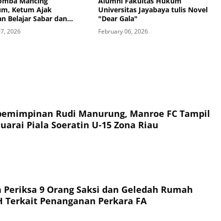
omba Mancing
Alumni Fakultas Hukum
m, Ketum Ajak
Universitas Jayabaya tulis Novel
n Belajar Sabar dan
"Dear Gala"
Zamzam Siregar: Mancing
07, 2026
February 06, 2026
Kesabaran dan Soliditas
an Hukum
pemimpinan Rudi Manurung, Manroe FC Tampil
uarai Piala Soeratin U-15 Zona Riau
a 9 Orang Saksi dan Geledah Rumah
Tersangka NH Terkait Penanganan Perkara FA