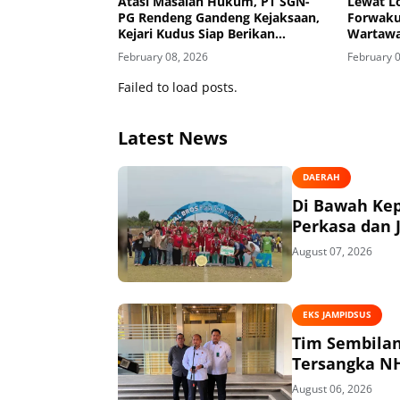
Atasi Masalah Hukum, PT SGN-
Lewat L
PG Rendeng Gandeng Kejaksaan,
Forwaku
Kejari Kudus Siap Berikan
Wartawa
Pendampingan Hukum Bidang
Fokus, 
February 08, 2026
February 
Datun
Ajarkan 
Wartaw
Failed to load posts.
Latest News
DAERAH
Di Bawah Ke
Perkasa dan J
August 07, 2026
EKS JAMPIDSUS
Tim Sembilan Periks
August 06, 2026