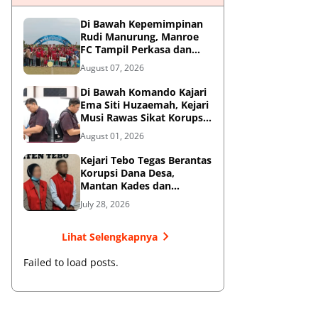
Di Bawah Kepemimpinan
Rudi Manurung, Manroe
FC Tampil Perkasa dan
Juarai Piala Soeratin U-15
August 07, 2026
Zona Riau
Di Bawah Komando Kajari
Ema Siti Huzaemah, Kejari
Musi Rawas Sikat Korupsi
Dana Sawit, Negara
August 01, 2026
Selamatkan Rp1,26 Miliar
Kejari Tebo Tegas Berantas
Korupsi Dana Desa,
Mantan Kades dan
Bendahara Resmi Jadi
July 28, 2026
Tersangka
Lihat Selengkapnya
Failed to load posts.