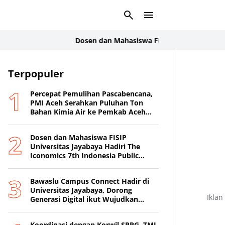
Dosen dan Mahasiswa FISIP Universitas Jayabaya Ha
Terpopuler
Percepat Pemulihan Pascabencana,
PMI Aceh Serahkan Puluhan Ton
Bahan Kimia Air ke Pemkab Aceh
Tamiang
Dosen dan Mahasiswa FISIP
Universitas Jayabaya Hadiri The
Iconomics 7th Indonesia Public
Relations Summit 2026
Bawaslu Campus Connect Hadir di
Universitas Jayabaya, Dorong
Iklan
Generasi Digital ikut Wujudkan
Demokrasi Transparan
Koordinasi dengan Korwil SPPG, TMI