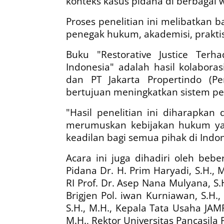
konteks kasus pidana di berbagai w
Proses penelitian ini melibatkan
penegak hukum, akademisi, praktis
Buku "Restorative Justice Ter
Indonesia" adalah hasil kolabora
dan PT Jakarta Propertindo (P
bertujuan meningkatkan sistem per
"Hasil penelitian ini diharapk
merumuskan kebijakan hukum yang
keadilan bagi semua pihak di Indon
Acara ini juga dihadiri oleh beb
Pidana Dr. H. Prim Haryadi, S.H
RI Prof. Dr. Asep Nana Mulyana, S
Brigjen Pol. iwan Kurniawan, S.H.,
S.H., M.H., Kepala Tata Usaha JA
M.H., Rektor Universitas Pancasila P