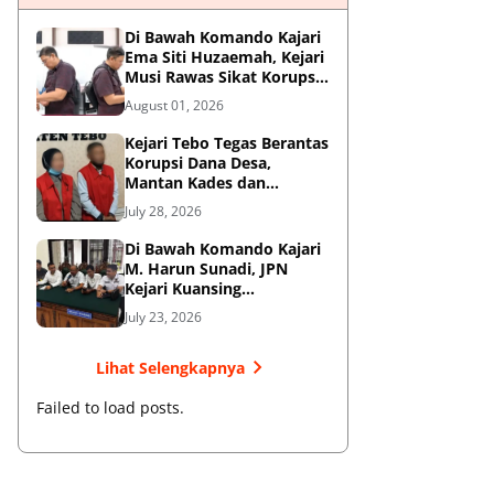
Di Bawah Komando Kajari
Ema Siti Huzaemah, Kejari
Musi Rawas Sikat Korupsi
Dana Sawit, Negara
August 01, 2026
Selamatkan Rp1,26 Miliar
Kejari Tebo Tegas Berantas
Korupsi Dana Desa,
Mantan Kades dan
Bendahara Resmi Jadi
July 28, 2026
Tersangka
Di Bawah Komando Kajari
M. Harun Sunadi, JPN
Kejari Kuansing
Menangkan Gugatan PTUN
July 23, 2026
dan Amankan Aset
Pemkab
Lihat Selengkapnya
Failed to load posts.