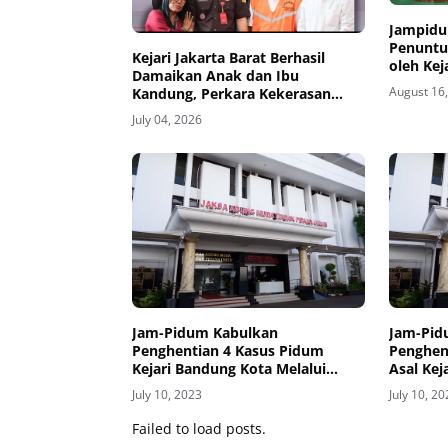
Jampidu
Penuntu
Kejari Jakarta Barat Berhasil
oleh Kej
Damaikan Anak dan Ibu
Berdasa
August 16
Kandung, Perkara Kekerasan
Restorat
Diselesaikan Lewat Restorative
July 04, 2026
Justice
Jam-Pidum Kabulkan
Jam-Pid
Penghentian 4 Kasus Pidum
Penghen
Kejari Bandung Kota Melalui
Asal Kej
Kebijakan Restorative Justice
Melalui 
July 10, 2023
July 10, 2
Failed to load posts.