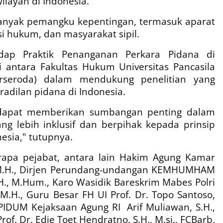
ilayah di Indonesia.
 banyak pemangku kepentingan, termasuk aparat
i hukum, dan masyarakat sipil.
hadap Praktik Penanganan Perkara Pidana di
si antara Fakultas Hukum Universitas Pancasila
erseroda) dalam mendukung penelitian yang
adilan pidana di Indonesia.
an dapat memberikan sumbangan penting dalam
 lebih inklusif dan berpihak kepada prinsip
esia," tutupnya.
erapa pejabat, antara lain Hakim Agung Kamar
., M.H., Dirjen Perundang-undangan KEMHUMHAM
.H., M.Hum., Karo Wasidik Bareskrim Mabes Polri
 M.H., Guru Besar FH UI Prof. Dr. Topo Santoso,
MPIDUM Kejaksaan Agung RI
Arif Muliawan, S.H.,
rof. Dr. Edie Toet Hendratno. S.H., M.si., FCBarb,