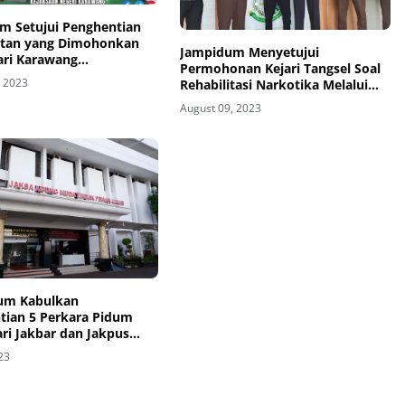
m Setujui Penghentian
tan yang Dimohonkan
Jampidum Menyetujui
ari Karawang
Permohonan Kejari Tangsel Soal
rkan Kebijakan
, 2023
Rehabilitasi Narkotika Melalui
ive Justice
Pendekatan Keadilan Restoratif
August 09, 2023
um Kabulkan
tian 5 Perkara Pidum
ari Jakbar dan Jakpus
Kebijakan RJ
023