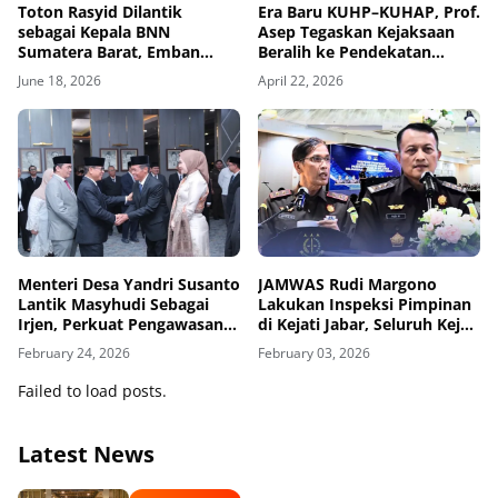
Toton Rasyid Dilantik
Era Baru KUHP–KUHAP, Prof.
sebagai Kepala BNN
Asep Tegaskan Kejaksaan
Sumatera Barat, Emban
Beralih ke Pendekatan
Tugas Strategis Berantas
Restoratif
June 18, 2026
April 22, 2026
Narkotika
Menteri Desa Yandri Susanto
JAMWAS Rudi Margono
Lantik Masyhudi Sebagai
Lakukan Inspeksi Pimpinan
Irjen, Perkuat Pengawasan
di Kejati Jabar, Seluruh Kejari
Dana Desa dan Program
Ikut Daring
February 24, 2026
February 03, 2026
Prioritas
Failed to load posts.
Latest News