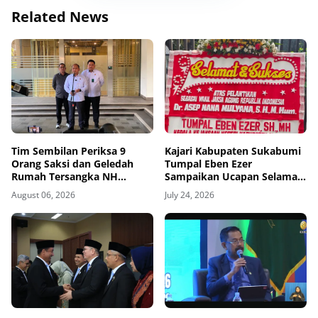
Related News
Tim Sembilan Periksa 9
Kajari Kabupaten Sukabumi
Orang Saksi dan Geledah
Tumpal Eben Ezer
Rumah Tersangka NH
Sampaikan Ucapan Selamat
Terkait Penanganan Perkara
atas Dilantiknya Wakil Jaksa
August 06, 2026
July 24, 2026
FA
Agung hingga Kabadiklat