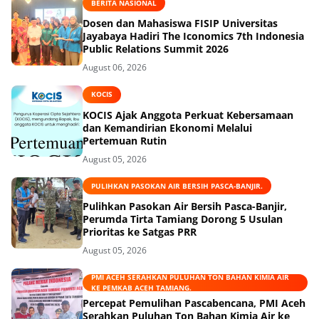
BERITA NASIONAL
Dosen dan Mahasiswa FISIP Universitas
Jayabaya Hadiri The Iconomics 7th Indonesia
Public Relations Summit 2026
August 06, 2026
KOCIS
KOCIS Ajak Anggota Perkuat Kebersamaan
dan Kemandirian Ekonomi Melalui
Pertemuan Rutin
August 05, 2026
PULIHKAN PASOKAN AIR BERSIH PASCA-BANJIR.
Pulihkan Pasokan Air Bersih Pasca-Banjir,
Perumda Tirta Tamiang Dorong 5 Usulan
Prioritas ke Satgas PRR
August 05, 2026
PMI ACEH SERAHKAN PULUHAN TON BAHAN KIMIA AIR
KE PEMKAB ACEH TAMIANG.
Percepat Pemulihan Pascabencana, PMI Aceh
Serahkan Puluhan Ton Bahan Kimia Air ke