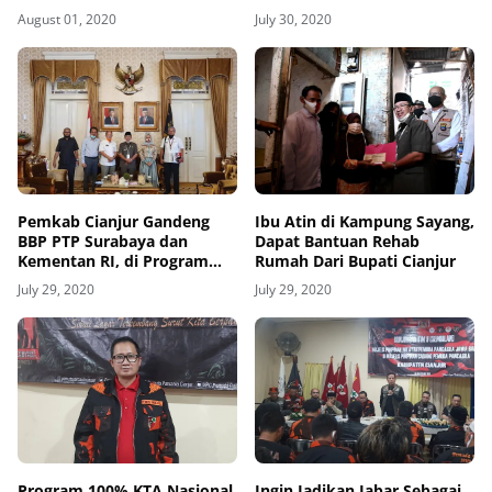
Kurban
JABAR BERGERAK
August 01, 2020
July 30, 2020
Pemkab Cianjur Gandeng
Ibu Atin di Kampung Sayang,
BBP PTP Surabaya dan
Dapat Bantuan Rehab
Kementan RI, di Program
Rumah Dari Bupati Cianjur
Pemberdayaan Petani Kopi
July 29, 2020
July 29, 2020
Program 100% KTA Nasional
Ingin Jadikan Jabar Sebagai