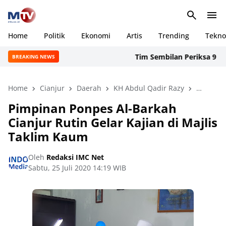
Home
Politik
Ekonomi
Artis
Trending
Tekno
Tim Sembilan Periksa 9 Oran
BREAKING NEWS
Home
Cianjur
Daerah
KH Abdul Qadir Razy
Pimpinan
Pimpinan Ponpes Al-Barkah
Cianjur Rutin Gelar Kajian di Majlis
Taklim Kaum
Oleh
Redaksi IMC Net
Sabtu, 25 Juli 2020 14:19 WIB