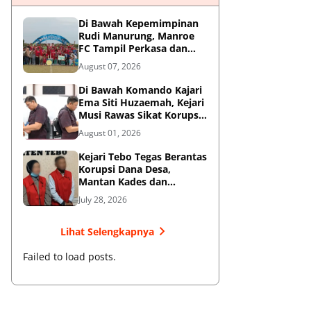
Di Bawah Kepemimpinan
Rudi Manurung, Manroe
FC Tampil Perkasa dan
Juarai Piala Soeratin U-15
August 07, 2026
Zona Riau
Di Bawah Komando Kajari
Ema Siti Huzaemah, Kejari
Musi Rawas Sikat Korupsi
Dana Sawit, Negara
August 01, 2026
Selamatkan Rp1,26 Miliar
Kejari Tebo Tegas Berantas
Korupsi Dana Desa,
Mantan Kades dan
Bendahara Resmi Jadi
July 28, 2026
Tersangka
Lihat Selengkapnya
Failed to load posts.