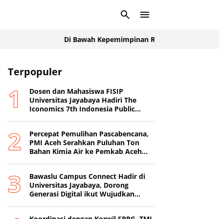
Di Bawah Kepemimpinan Rudi Manurung, Manroe FC Tam
Terpopuler
Dosen dan Mahasiswa FISIP
Universitas Jayabaya Hadiri The
Iconomics 7th Indonesia Public
Relations Summit 2026
Percepat Pemulihan Pascabencana,
PMI Aceh Serahkan Puluhan Ton
Bahan Kimia Air ke Pemkab Aceh
Tamiang
Bawaslu Campus Connect Hadir di
Universitas Jayabaya, Dorong
Generasi Digital ikut Wujudkan
Demokrasi Transparan
Koordinasi dengan Korwil SPPG, TMI