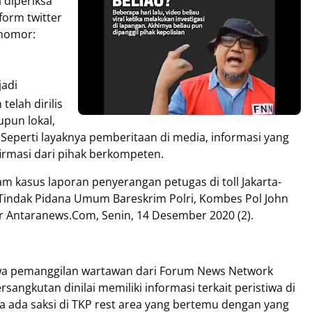
 diperiksa
form twitter
rnomor:
jadi
elah dirilis
pun lokal,
 Seperti layaknya pemberitaan di media, informasi yang
nfirmasi dari pihak berkompeten.
am kasus laporan penyerangan petugas di toll Jakarta-
at Tindak Pidana Umum Bareskrim Polri, Kombes Pol John
 Antaranews.Com, Senin, 14 Desember 2020 (2).
ahwa pemanggilan wartawan dari Forum News Network
sangkutan dinilai memiliki informasi terkait peristiwa di
a ada saksi di TKP rest area yang bertemu dengan yang