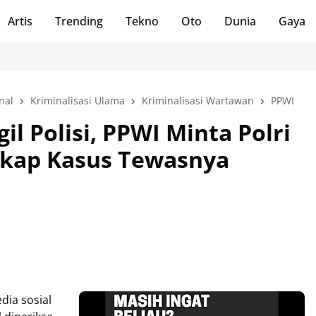
Artis
Trending
Tekno
Oto
Dunia
Gaya
nal
Kriminalisasi Ulama
Kriminalisasi Wartawan
PPWI
il Polisi, PPWI Minta Polri
kap Kasus Tewasnya
dia sosial