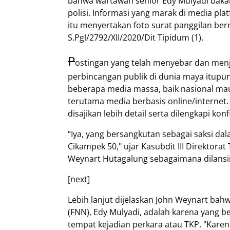
bahwa wartawan senior Edy Mulyadi bakal
polisi. Informasi yang marak di media plat
itu menyertakan foto surat panggilan be
S.Pgl/2792/XII/2020/Dit Tipidum (1).
P
ostingan yang telah menyebar dan men
perbincangan publik di dunia maya itupun t
beberapa media massa, baik nasional mau
terutama media berbasis online/internet.
disajikan lebih detail serta dilengkapi ko
“Iya, yang bersangkutan sebagai saksi dal
Cikampek 50," ujar Kasubdit III Direktor
Weynart Hutagalung sebagaimana dilansir
[next]
Lebih lanjut dijelaskan John Weynart b
(FNN), Edy Mulyadi, adalah karena yang ber
tempat kejadian perkara atau TKP. "Karen