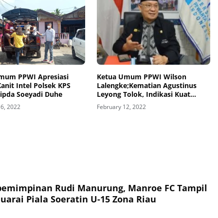
mum PPWI Apresiasi
Ketua Umum PPWI Wilson
Kanit Intel Polsek KPS
Lalengke;Kematian Agustinus
Aipda Soeyadi Duhe
Leyong Tolok, Indikasi Kuat
Tindak Pidana
16, 2022
February 12, 2022
pemimpinan Rudi Manurung, Manroe FC Tampil
uarai Piala Soeratin U-15 Zona Riau