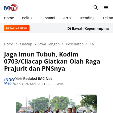
Home
Politik
Ekonomi
Artis
Trending
Tekno
Di Bawah Kepemimpinan Rudi 
BREAKING NEWS
Home
Cilacap
Jawa Tengah
Kesehatan
TNI
Jaga Imun Tubuh, Kodim
0703/Cilacap Giatkan Olah Raga
Prajurit dan PNSnya
Oleh
Redaksi IMC Net
Rabu, 26 Mei 2021 08:55 WIB