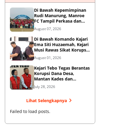
Di Bawah Kepemimpinan
Rudi Manurung, Manroe
FC Tampil Perkasa dan
Juarai Piala Soeratin U-15
August 07, 2026
Zona Riau
Di Bawah Komando Kajari
Ema Siti Huzaemah, Kejari
Musi Rawas Sikat Korupsi
Dana Sawit, Negara
August 01, 2026
Selamatkan Rp1,26 Miliar
Kejari Tebo Tegas Berantas
Korupsi Dana Desa,
Mantan Kades dan
Bendahara Resmi Jadi
July 28, 2026
Tersangka
Lihat Selengkapnya
Failed to load posts.