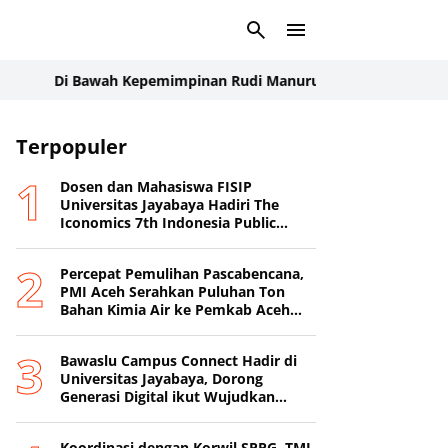
Di Bawah Kepemimpinan Rudi Manurung, Manroe FC Tampil Perkas
Terpopuler
Dosen dan Mahasiswa FISIP
Universitas Jayabaya Hadiri The
Iconomics 7th Indonesia Public
Relations Summit 2026
Percepat Pemulihan Pascabencana,
PMI Aceh Serahkan Puluhan Ton
Bahan Kimia Air ke Pemkab Aceh
Tamiang
Bawaslu Campus Connect Hadir di
Universitas Jayabaya, Dorong
Generasi Digital ikut Wujudkan
Demokrasi Transparan
Koordinasi dengan Korwil SPPG, TMI