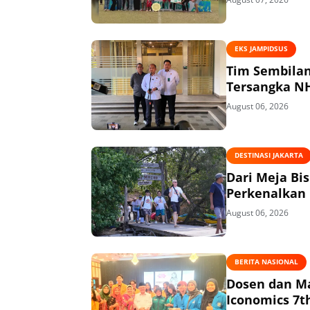
EKS JAMPIDSUS
Tim Sembilan Periks
August 06, 2026
DESTINASI JAKARTA
Dari Meja Bi
Perkenalkan 
August 06, 2026
BERITA NASIONAL
Dosen dan Ma
Iconomics 7t