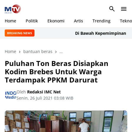
Home
Politik
Ekonomi
Artis
Trending
Tekno
Di Bawah Kepemimpinan Rudi Ma
BREAKING NEWS
Home
bantuan beras
bantuan Yayasan Buddha Tzu Chi
Puluhan Ton Beras Disiapkan
Kodim Brebes Untuk Warga
Terdampak PPKM Darurat
Oleh
Redaksi IMC Net
Senin, 26 Juli 2021 03:08 WIB