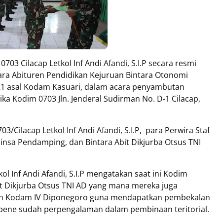
03 Cilacap Letkol Inf Andi Afandi, S.I.P secara resmi
ra Abituren Pendidikan Kejuruan Bintara Otonomi
021 asal Kodam Kasuari, dalam acara penyambutan
ika Kodim 0703 Jln. Jenderal Sudirman No. D-1 Cilacap,
/Cilacap Letkol Inf Andi Afandi, S.I.P, para Perwira Staf
insa Pendamping, dan Bintara Abit Dikjurba Otsus TNI
l Inf Andi Afandi, S.I.P mengatakan saat ini Kodim
it Dikjurba Otsus TNI AD yang mana mereka juga
layah Kodam IV Diponegoro guna mendapatkan pembekalan
bene sudah perpengalaman dalam pembinaan teritorial.