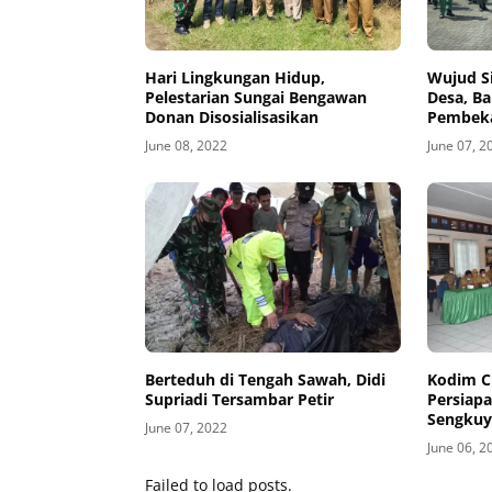
Hari Lingkungan Hidup,
Wujud Si
Pelestarian Sungai Bengawan
Desa, Ba
Donan Disosialisasikan
Pembeka
June 08, 2022
June 07, 2
Berteduh di Tengah Sawah, Didi
Kodim Ci
Supriadi Tersambar Petir
Persiap
Sengkuy
June 07, 2022
June 06, 2
Failed to load posts.