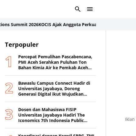
Summit 2026
KOCIS Ajak Anggota Perkuat Kebersamaan dan Keman
Terpopuler
Percepat Pemulihan Pascabencana,
PMI Aceh Serahkan Puluhan Ton
Bahan Kimia Air ke Pemkab Aceh
Tamiang
Bawaslu Campus Connect Hadir di
Universitas Jayabaya, Dorong
Generasi Digital ikut Wujudkan
Demokrasi Transparan
Dosen dan Mahasiswa FISIP
Universitas Jayabaya Hadiri The
Iklan
Iconomics 7th Indonesia Public
Relations Summit 2026
Koordinasi dengan Korwil SPPG, TMI