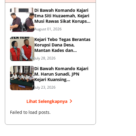
Di Bawah Komando Kajari
Ema Siti Huzaemah, Kejari
Musi Rawas Sikat Korupsi
Dana Sawit, Negara
August 01, 2026
Selamatkan Rp1,26 Miliar
Kejari Tebo Tegas Berantas
Korupsi Dana Desa,
Mantan Kades dan
Bendahara Resmi Jadi
July 28, 2026
Tersangka
Di Bawah Komando Kajari
M. Harun Sunadi, JPN
Kejari Kuansing
Menangkan Gugatan PTUN
July 23, 2026
dan Amankan Aset
Pemkab
Lihat Selengkapnya
Failed to load posts.