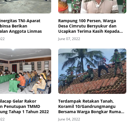
nergitas TNI-Aparat
Rampung 100 Persen, Warga
binsa Berikan
Desa Cimrutu Bersyukur dan
lan Anggota Linmas
Ucapkan Terima Kasih Kepada
TNI
022
June 07, 2022
lacap Gelar Rakor
Terdampak Retakan Tanah,
an Penutupan TMMD
Koramil 10/Gandrungmangu
ung Tahap 1 Tahun 2022
Bersama Warga Bongkar Rumah
Kastaja
022
June 04, 2022