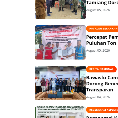
Tamiang Doro
August 05, 2026
PMI ACEH SERAHKAN
Percepat Pem
Puluhan Ton 
August 05, 2026
BERITA NASIONAL
Bawaslu Camp
Dorong Gener
Transparan
August 04, 2026
REGENERASI KEPEMI
Regenerasi K