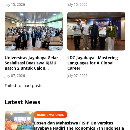
Antar Negara - Negara Besar
Globalization at Jayabaya
July 15, 2026
July 10, 2026
Dalam Sistem Internasional
University
Kotemporer"
Universitas Jayabaya Gelar
LDC Jayabaya : Mastering
Sosialisasi Beasiswa KJMU
Languages for A Global
Batch 2 untuk Calon
Career
Mahasiswa Universitas
July 07, 2026
July 07, 2026
Jayabaya
Failed to load posts.
Latest News
BERITA NASIONAL
Dosen dan Mahasiswa FISIP Universitas
Jayabaya Hadiri The Iconomics 7th Indonesia