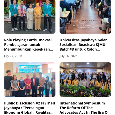
Role Playing Cards, Inovasi
Universitas Jayabaya Gelar
Pembelajaran untuk
Sosialisasi Beasiswa KJMU
Menumbuhkan Kepekaan
Batch#3 untuk Calon
Sosial Siswa
Mahasiswa Baru
July 27, 2026
July 16, 2026
Public Disscusion #2 FISIP HI
International Symposium
Jayabaya : “Persaingan
The Reform Of The
Ekonomi Global : Rivalitas
Advocates Act In The Era Of