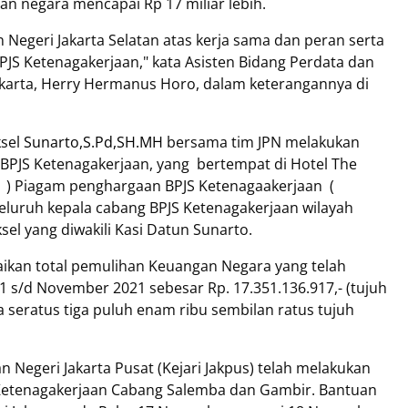
 negara mencapai Rp 17 miliar lebih.
Negeri Jakarta Selatan atas kerja sama dan peran serta
S Ketenagakerjaan," kata Asisten Bidang Perdata dan
Jakarta, Herry Hermanus Horo, dalam keterangannya di
sel
Sunarto,S.Pd,SH.MH
bersama tim JPN melakukan
 BPJS Ketenagakerjaan, yang
bertempat di Hotel The
21 ) Piagam penghargaan BPJS Ketenagaakerjaan
(
seluruh kepala cabang BPJS Ketenagakerjaan wilayah
ksel yang diwakili Kasi Datun Sunarto.
ikan total pemulihan Keuangan Negara yang telah
21 s/d November 2021 sebesar Rp. 17.351.136.917,- (tujuh
ta seratus tiga puluh enam ribu sembilan ratus tujuh
aan Negeri Jakarta Pusat (Kejari Jakpus) telah melakukan
 Ketenagakerjaan Cabang Salemba dan Gambir. Bantuan