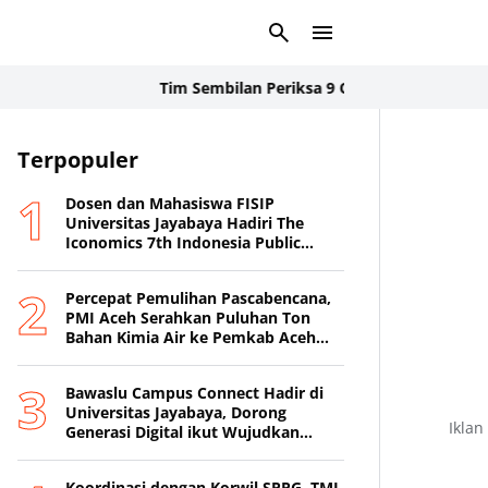
Tim Sembilan Periksa 9 Orang Saksi dan Geledah
Terpopuler
Dosen dan Mahasiswa FISIP
Universitas Jayabaya Hadiri The
Iconomics 7th Indonesia Public
Relations Summit 2026
Percepat Pemulihan Pascabencana,
PMI Aceh Serahkan Puluhan Ton
Bahan Kimia Air ke Pemkab Aceh
Tamiang
Bawaslu Campus Connect Hadir di
Universitas Jayabaya, Dorong
Iklan
Generasi Digital ikut Wujudkan
Demokrasi Transparan
Koordinasi dengan Korwil SPPG, TMI