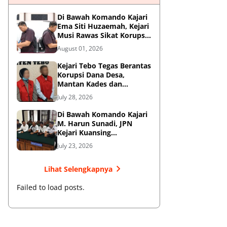
Di Bawah Komando Kajari
Ema Siti Huzaemah, Kejari
Musi Rawas Sikat Korupsi
Dana Sawit, Negara
August 01, 2026
Selamatkan Rp1,26 Miliar
Kejari Tebo Tegas Berantas
Korupsi Dana Desa,
Mantan Kades dan
Bendahara Resmi Jadi
July 28, 2026
Tersangka
Di Bawah Komando Kajari
M. Harun Sunadi, JPN
Kejari Kuansing
Menangkan Gugatan PTUN
July 23, 2026
dan Amankan Aset
Pemkab
Lihat Selengkapnya
Failed to load posts.