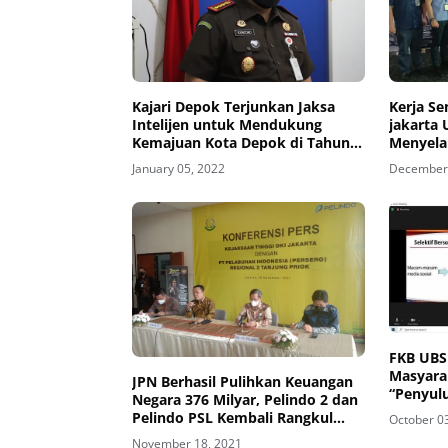
Kajari Depok Terjunkan Jaksa
Kerja Se
Intelijen untuk Mendukung
jakarta 
Kemajuan Kota Depok di Tahun
Menyela
2022
Ratusan
January 05, 2022
December 
FKB UBS
Masyara
JPN Berhasil Pulihkan Keuangan
“Penyulu
Negara 376 Milyar, Pelindo 2 dan
Media S
Pelindo PSL Kembali Rangkul
October 0
Wanita 
Kejati DKI
November 18, 2021
14 Babe