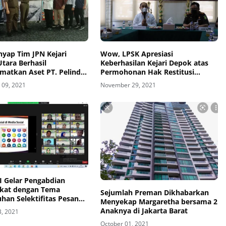
nyap Tim JPN Kejari
Wow, LPSK Apresiasi
Utara Berhasil
Keberhasilan Kejari Depok atas
matkan Aset PT. Pelindo
Permohonan Hak Restitusi
 Milyar dalam Sebulan
Korban
09, 2021
November 29, 2021
I Gelar Pengabdian
kat dengan Tema
Sejumlah Preman Dikhabarkan
han Selektifitas Pesan
Menyekap Margaretha bersama 2
osial terhadap Kaum
Anaknya di Jakarta Barat
3, 2021
di Lingkungan RT 03 RW
October 01, 2021
lan Kabupaten Bekasi”