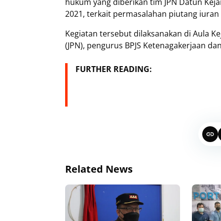
hukum yang diberikan tim JPN Datun Kej
2021, terkait permasalahan piutang iura
Kegiatan tersebut dilaksanakan di Aula Ke
(JPN), pengurus BPJS Ketenagakerjaan dan
FURTHER READING:
Related News