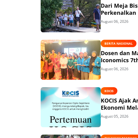
Dari Meja Bi
Perkenalkan 
August 06, 2026
BERITA NASIONAL
Dosen dan Ma
Iconomics 7t
August 06, 2026
KOCIS
KOCIS Ajak 
Ekonomi Mel
August 05, 2026