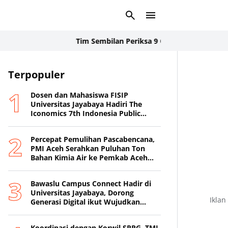
Tim Sembilan Periksa 9 Orang Saksi dan Geledah 
Terpopuler
Dosen dan Mahasiswa FISIP
Universitas Jayabaya Hadiri The
Iconomics 7th Indonesia Public
Relations Summit 2026
Percepat Pemulihan Pascabencana,
PMI Aceh Serahkan Puluhan Ton
Bahan Kimia Air ke Pemkab Aceh
Tamiang
Bawaslu Campus Connect Hadir di
Universitas Jayabaya, Dorong
Iklan
Generasi Digital ikut Wujudkan
Demokrasi Transparan
Koordinasi dengan Korwil SPPG, TMI