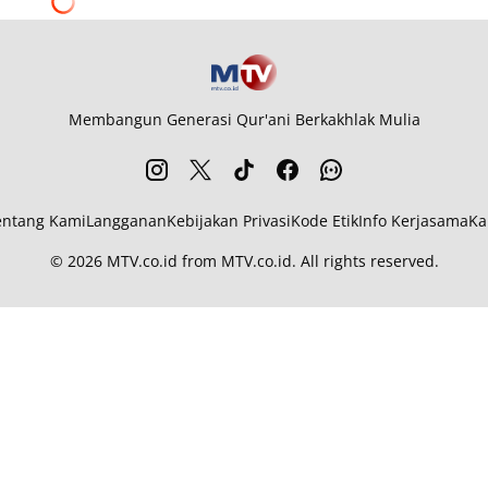
Membangun Generasi Qur'ani Berkakhlak Mulia
entang Kami
Langganan
Kebijakan Privasi
Kode Etik
Info Kerjasama
Ka
© 2026
MTV.co.id
from
MTV.co.id
. All rights reserved.