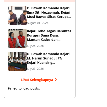
Di Bawah Komando Kajari
Ema Siti Huzaemah, Kejari
Musi Rawas Sikat Korupsi
Dana Sawit, Negara
August 01, 2026
Selamatkan Rp1,26 Miliar
Kejari Tebo Tegas Berantas
Korupsi Dana Desa,
Mantan Kades dan
Bendahara Resmi Jadi
July 28, 2026
Tersangka
Di Bawah Komando Kajari
M. Harun Sunadi, JPN
Kejari Kuansing
Menangkan Gugatan PTUN
July 23, 2026
dan Amankan Aset
Pemkab
Lihat Selengkapnya
Failed to load posts.