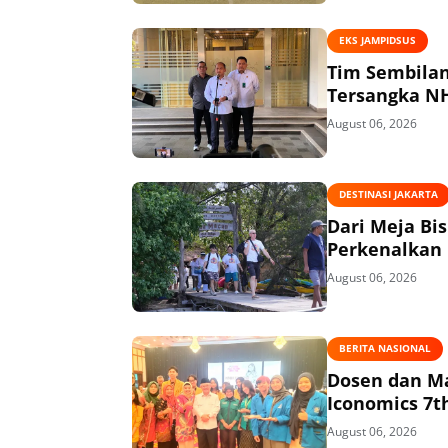
EKS JAMPIDSUS
Tim Sembilan Periks
August 06, 2026
DESTINASI JAKARTA
Dari Meja Bi
Perkenalkan 
August 06, 2026
BERITA NASIONAL
Dosen dan Ma
Iconomics 7t
August 06, 2026