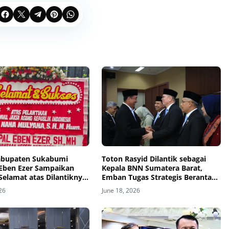
Kabupaten Sukabumi
Toton Rasyid Dilantik sebagai
Eben Ezer Sampaikan
Kepala BNN Sumatera Barat,
Selamat atas Dilantiknya
Emban Tugas Strategis Berantas
aksa Agung hingga
Narkotika
026
June 18, 2026
lat