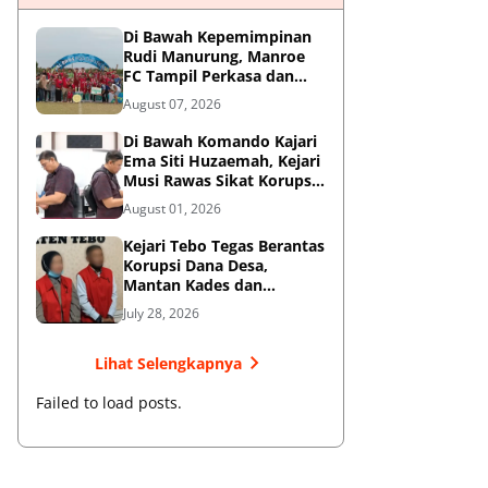
Di Bawah Kepemimpinan
Rudi Manurung, Manroe
FC Tampil Perkasa dan
Juarai Piala Soeratin U-15
August 07, 2026
Zona Riau
Di Bawah Komando Kajari
Ema Siti Huzaemah, Kejari
Musi Rawas Sikat Korupsi
Dana Sawit, Negara
August 01, 2026
Selamatkan Rp1,26 Miliar
Kejari Tebo Tegas Berantas
Korupsi Dana Desa,
Mantan Kades dan
Bendahara Resmi Jadi
July 28, 2026
Tersangka
Lihat Selengkapnya
Failed to load posts.