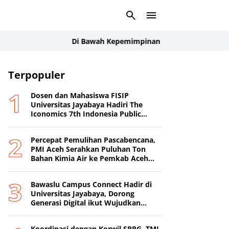
Di Bawah Kepemimpinan Rudi Manurung, Manroe FC 
Terpopuler
Dosen dan Mahasiswa FISIP
Universitas Jayabaya Hadiri The
Iconomics 7th Indonesia Public
Relations Summit 2026
Percepat Pemulihan Pascabencana,
PMI Aceh Serahkan Puluhan Ton
Bahan Kimia Air ke Pemkab Aceh
Tamiang
Bawaslu Campus Connect Hadir di
Universitas Jayabaya, Dorong
Generasi Digital ikut Wujudkan
Demokrasi Transparan
Koordinasi dengan Korwil SPPG, TMI