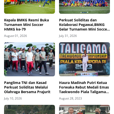
Kepala BMKG Resmi Buka
Perkuat Soliditas dan
Turnamen Mini Soccer
Kolaborasi Pegawai,BMKG
HMKG ke-79
Gelar Turnamen Mini Soccer
HMKG ke-79
August 01, 2026
July 31, 2026
Panglima TNI dan Kasad
Haura Madinah Putri Ketua
Perkuat Soliditas Melalui
Forwaka Rebut Medali Emas
Olahraga Bersama Prajurit
Taekwondo Piala Taligama
Menpora, Zamzam Siregar
July 10, 2026
August 28, 2023
Mengaku Terharu Atas
Kemampuan Putri Cantiknya