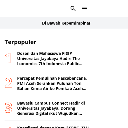
Di Bawah Kepemimpinan Rudi Manurung, Manroe FC 
Terpopuler
Dosen dan Mahasiswa FISIP
Universitas Jayabaya Hadiri The
Iconomics 7th Indonesia Public
Relations Summit 2026
Percepat Pemulihan Pascabencana,
PMI Aceh Serahkan Puluhan Ton
Bahan Kimia Air ke Pemkab Aceh
Tamiang
Bawaslu Campus Connect Hadir di
Universitas Jayabaya, Dorong
Generasi Digital ikut Wujudkan
Demokrasi Transparan
Koordinasi dengan Korwil SPPG, TMI