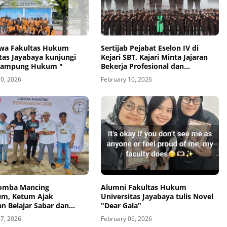
wa Fakultas Hukum
Sertijab Pejabat Eselon IV di
tas Jayabaya kunjungi
Kejari SBT, Kajari Minta Jajaran
Kampung Hukum "
Bekerja Profesional dan
Berintegritas
10, 2026
February 10, 2026
omba Mancing
Alumni Fakultas Hukum
m, Ketum Ajak
Universitas Jayabaya tulis Novel
n Belajar Sabar dan
"Dear Gala"
Zamzam Siregar: Mancing
07, 2026
February 06, 2026
Kesabaran dan Soliditas