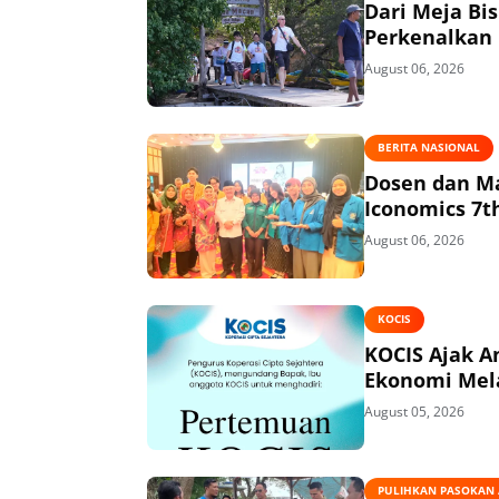
Dari Meja Bi
Perkenalkan 
August 06, 2026
BERITA NASIONAL
Dosen dan Ma
Iconomics 7t
August 06, 2026
KOCIS
KOCIS Ajak 
Ekonomi Mel
August 05, 2026
PULIHKAN PASOKAN A