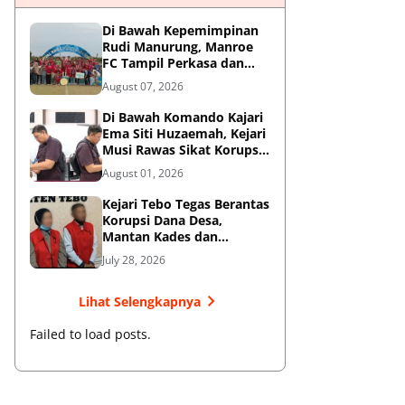
Di Bawah Kepemimpinan
Rudi Manurung, Manroe
FC Tampil Perkasa dan
Juarai Piala Soeratin U-15
August 07, 2026
Zona Riau
Di Bawah Komando Kajari
Ema Siti Huzaemah, Kejari
Musi Rawas Sikat Korupsi
Dana Sawit, Negara
August 01, 2026
Selamatkan Rp1,26 Miliar
Kejari Tebo Tegas Berantas
Korupsi Dana Desa,
Mantan Kades dan
Bendahara Resmi Jadi
July 28, 2026
Tersangka
Lihat Selengkapnya
Failed to load posts.