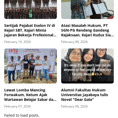
Sertijab Pejabat Eselon IV di
Atasi Masalah Hukum, PT
Kejari SBT, Kajari Minta
SGN-PG Rendeng Gandeng
Jajaran Bekerja Profesional
Kejaksaan, Kejari Kudus Siap
dan Berintegritas
Berikan Pendampingan
February 10, 2026
February 08, 2026
Hukum Bidang Datun
Lewat Lomba Mancing
Alumni Fakultas Hukum
Forwakum, Ketum Ajak
Universitas Jayabaya tulis
Wartawan Belajar Sabar dan
Novel "Dear Gala"
Fokus, Zamzam Siregar:
February 07, 2026
February 06, 2026
Mancing Ajarkan Kesabaran
dan Soliditas Wartawan
Failed to load posts.