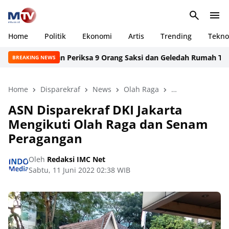
Home
Politik
Ekonomi
Artis
Trending
Tekno
Tim Sembilan Periksa 9 Orang Saksi dan Geledah Rumah Tersang
BREAKING NEWS
Home
Disparekraf
News
Olah Raga
Senam Peregan
ASN Disparekraf DKI Jakarta
Mengikuti Olah Raga dan Senam
Peragangan
Oleh
Redaksi IMC Net
Sabtu, 11 Juni 2022 02:38 WIB