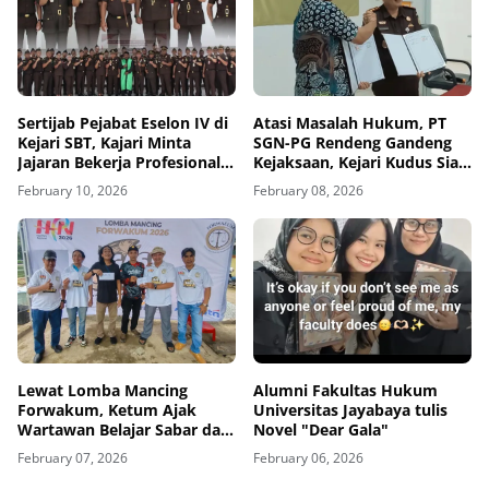
Sertijab Pejabat Eselon IV di
Atasi Masalah Hukum, PT
Kejari SBT, Kajari Minta
SGN-PG Rendeng Gandeng
Jajaran Bekerja Profesional
Kejaksaan, Kejari Kudus Siap
dan Berintegritas
Berikan Pendampingan
February 10, 2026
February 08, 2026
Hukum Bidang Datun
Lewat Lomba Mancing
Alumni Fakultas Hukum
Forwakum, Ketum Ajak
Universitas Jayabaya tulis
Wartawan Belajar Sabar dan
Novel "Dear Gala"
Fokus, Zamzam Siregar:
February 07, 2026
February 06, 2026
Mancing Ajarkan Kesabaran
dan Soliditas Wartawan