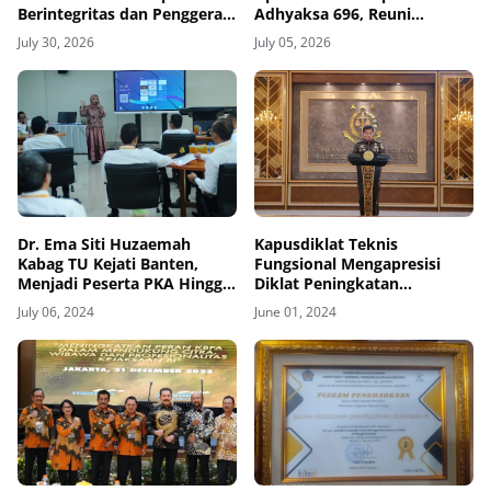
Berintegritas dan Penggerak
Adhyaksa 696, Reuni
Transformasi Kejaksaan
Terbesar Sepanjang Sejarah
July 30, 2026
July 05, 2026
Menuju Indonesia Emas
Angkatan
2045
Dr. Ema Siti Huzaemah
Kapusdiklat Teknis
Kabag TU Kejati Banten,
Fungsional Mengapresisi
Menjadi Peserta PKA Hingga
Diklat Peningkatan
Mengajar PKP Kejaksaan
Kompetensi Hukum Auditor
July 06, 2024
June 01, 2024
Kemendikbudristek di
Badiklat Kejaksaan Berjalan
Sangat Interaktif dan
Dinamis