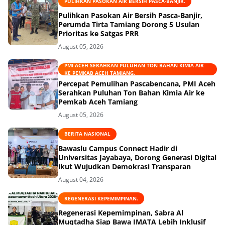
PULIHKAN PASOKAN AIR BERSIH PASCA-BANJIR.
Pulihkan Pasokan Air Bersih Pasca-Banjir,
Perumda Tirta Tamiang Dorong 5 Usulan
Prioritas ke Satgas PRR
August 05, 2026
PMI ACEH SERAHKAN PULUHAN TON BAHAN KIMIA AIR
KE PEMKAB ACEH TAMIANG.
Percepat Pemulihan Pascabencana, PMI Aceh
Serahkan Puluhan Ton Bahan Kimia Air ke
Pemkab Aceh Tamiang
August 05, 2026
BERITA NASIONAL
Bawaslu Campus Connect Hadir di
Universitas Jayabaya, Dorong Generasi Digital
ikut Wujudkan Demokrasi Transparan
August 04, 2026
REGENERASI KEPEMIMPINAN.
Regenerasi Kepemimpinan, Sabra Al
Muqtadha Siap Bawa IMATA Lebih Inklusif