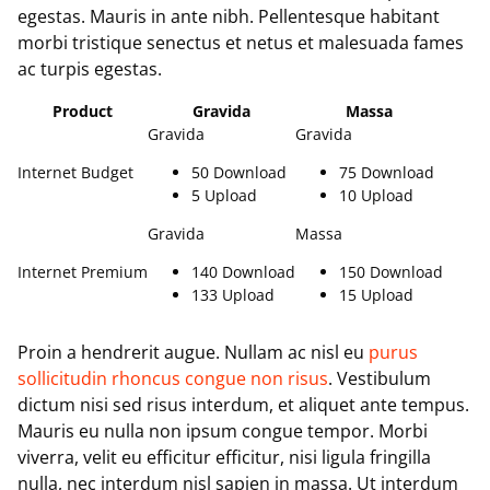
egestas. Mauris in ante nibh. Pellentesque habitant
morbi tristique senectus et netus et malesuada fames
ac turpis egestas.
Product
Gravida
Massa
Gravida
Gravida
Internet Budget
50 Download
75 Download
5 Upload
10 Upload
Gravida
Massa
Internet Premium
140 Download
150 Download
133 Upload
15 Upload
P
roin a hendrerit augue. Nullam ac nisl eu
purus
sollicitudin rhoncus congue non risus
. Vestibulum
dictum nisi sed risus interdum, et aliquet ante tempus.
Mauris eu nulla non ipsum congue tempor. Morbi
viverra, velit eu efficitur efficitur, nisi ligula fringilla
nulla, nec interdum nisl sapien in massa. Ut interdum