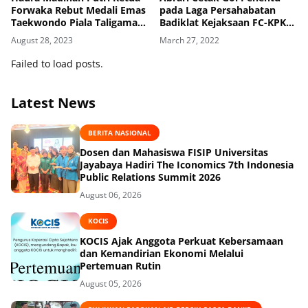
Forwaka Rebut Medali Emas
pada Laga Persahabatan
Taekwondo Piala Taligama
Badiklat Kejaksaan FC-KPK
Menpora, Zamzam Siregar
FC
August 28, 2023
March 27, 2022
Mengaku Terharu Atas
Kemampuan Putri Cantiknya
Failed to load posts.
Latest News
BERITA NASIONAL
Dosen dan Mahasiswa FISIP Universitas
Jayabaya Hadiri The Iconomics 7th Indonesia
Public Relations Summit 2026
August 06, 2026
KOCIS
KOCIS Ajak Anggota Perkuat Kebersamaan
dan Kemandirian Ekonomi Melalui
Pertemuan Rutin
August 05, 2026