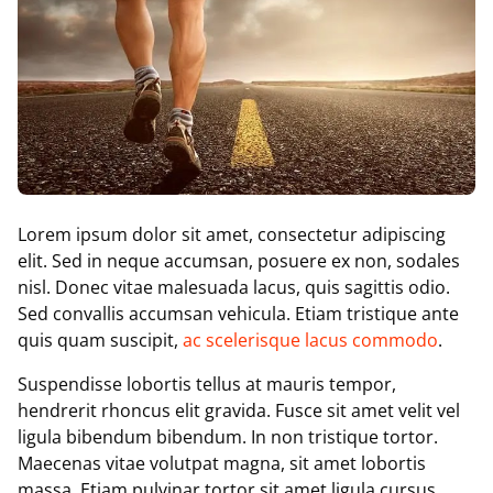
L
orem ipsum dolor sit amet, consectetur adipiscing
elit. Sed in neque accumsan, posuere ex non, sodales
nisl. Donec vitae malesuada lacus, quis sagittis odio.
Sed convallis accumsan vehicula. Etiam tristique ante
quis quam suscipit,
ac scelerisque lacus commodo
.
S
uspendisse lobortis tellus at mauris tempor,
hendrerit rhoncus elit gravida. Fusce sit amet velit vel
ligula bibendum bibendum. In non tristique tortor.
Maecenas vitae volutpat magna, sit amet lobortis
massa. Etiam pulvinar tortor sit amet ligula cursus