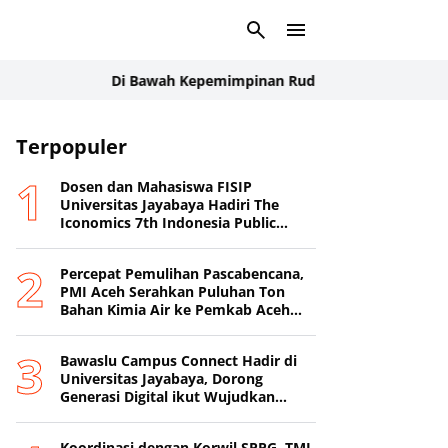
Di Bawah Kepemimpinan Rudi Manurung, Manroe FC Tampi
s
Terpopuler
Tipikor
Dosen dan Mahasiswa FISIP
Universitas Jayabaya Hadiri The
Iconomics 7th Indonesia Public
Relations Summit 2026
Percepat Pemulihan Pascabencana,
PMI Aceh Serahkan Puluhan Ton
Bahan Kimia Air ke Pemkab Aceh
Tamiang
Bawaslu Campus Connect Hadir di
Universitas Jayabaya, Dorong
Generasi Digital ikut Wujudkan
Demokrasi Transparan
Koordinasi dengan Korwil SPPG, TMI