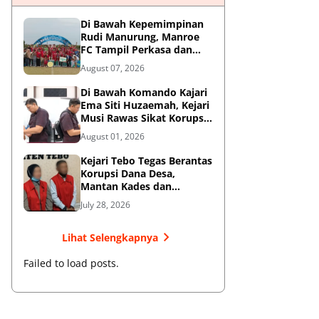
Di Bawah Kepemimpinan
Rudi Manurung, Manroe
FC Tampil Perkasa dan
Juarai Piala Soeratin U-15
August 07, 2026
Zona Riau
Di Bawah Komando Kajari
Ema Siti Huzaemah, Kejari
Musi Rawas Sikat Korupsi
Dana Sawit, Negara
August 01, 2026
Selamatkan Rp1,26 Miliar
Kejari Tebo Tegas Berantas
Korupsi Dana Desa,
Mantan Kades dan
Bendahara Resmi Jadi
July 28, 2026
Tersangka
Lihat Selengkapnya
Failed to load posts.