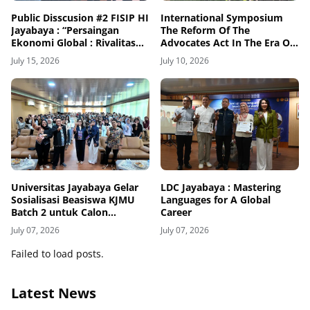
Public Disscusion #2 FISIP HI
International Symposium
Jayabaya : “Persaingan
The Reform Of The
Ekonomi Global : Rivalitas
Advocates Act In The Era Of
Antar Negara - Negara Besar
Globalization at Jayabaya
July 15, 2026
July 10, 2026
Dalam Sistem Internasional
University
Kotemporer"
Universitas Jayabaya Gelar
LDC Jayabaya : Mastering
Sosialisasi Beasiswa KJMU
Languages for A Global
Batch 2 untuk Calon
Career
Mahasiswa Universitas
July 07, 2026
July 07, 2026
Jayabaya
Failed to load posts.
Latest News