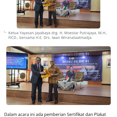
Ketua Yayasan Jayabaya drg. H. Moestar Putrajaya, M.H.,
FICD., bersama H.E. Drs. Iwan Wiranataatmadja.
Dalam acara ini ada pemberian Sertifikat dan Plakat