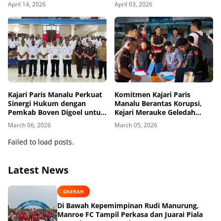
Penegakan Hukum
Penegakan Hukum
April 14, 2026
April 03, 2026
Kajari Paris Manalu Perkuat
Komitmen Kajari Paris
Sinergi Hukum dengan
Manalu Berantas Korupsi,
Pemkab Boven Digoel untuk
Kejari Merauke Geledah
Tata Kelola Bersih
BUMD BvD Sejahtera Boven
March 06, 2026
March 05, 2026
Digoel
Failed to load posts.
Latest News
DAERAH
Di Bawah Kepemimpinan Rudi Manurung,
Manroe FC Tampil Perkasa dan Juarai Piala