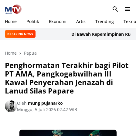
Home
Politik
Ekonomi
Artis
Trending
Tekno
Di Bawah Kepemimpinan Rudi Manur
BREAKING NEWS
Home
Papua
Penghormatan Terakhir bagi Pilot
PT AMA, Pangkogabwilhan III
Kawal Penyerahan Jenazah di
Lanud Silas Papare
Oleh
mung pujanarko
Minggu, 5 Juli 2026 02:42 WIB