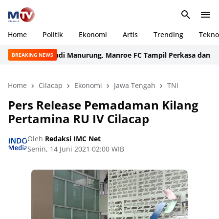
Home
Politik
Ekonomi
Artis
Trending
Tekno
impinan Rudi Manurung, Manroe FC Tampil Perkasa dan Juarai P
BREAKING NEWS
Home
Cilacap
Ekonomi
Jawa Tengah
TNI
Pers Release Pemadaman Kilang
Pertamina RU IV Cilacap
Oleh
Redaksi IMC Net
Senin, 14 Juni 2021 02:00 WIB