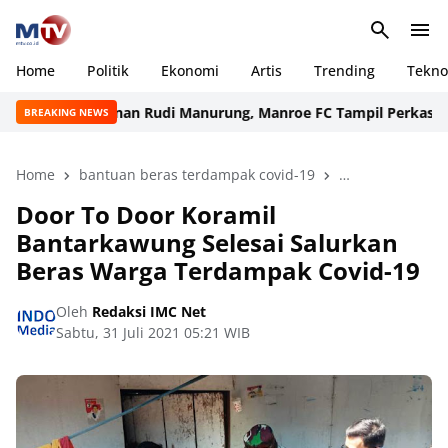
Home
Politik
Ekonomi
Artis
Trending
Tekno
 Kepemimpinan Rudi Manurung, Manroe FC Tampil Perkasa dan Ju
BREAKING NEWS
Home
bantuan beras terdampak covid-19
Penyaluran ber
Door To Door Koramil
Bantarkawung Selesai Salurkan
Beras Warga Terdampak Covid-19
Oleh
Redaksi IMC Net
Sabtu, 31 Juli 2021 05:21 WIB