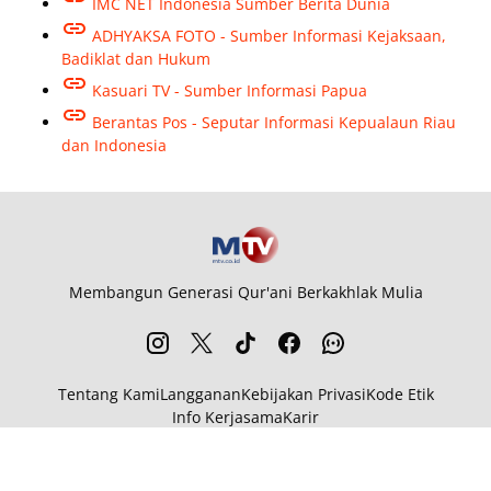
IMC NET Indonesia Sumber Berita Dunia
ADHYAKSA FOTO - Sumber Informasi Kejaksaan,
Badiklat dan Hukum
Kasuari TV - Sumber Informasi Papua
Berantas Pos - Seputar Informasi Kepualaun Riau
dan Indonesia
Membangun Generasi Qur'ani Berkakhlak Mulia
Tentang Kami
Langganan
Kebijakan Privasi
Kode Etik
Info Kerjasama
Karir
© 2026
MTV.co.id
from
MTV.co.id
. All rights reserved.