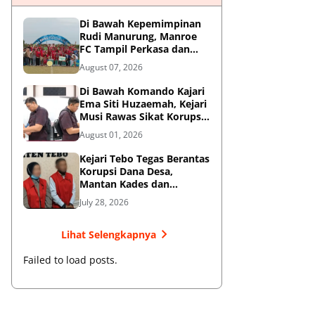
Di Bawah Kepemimpinan
Rudi Manurung, Manroe
FC Tampil Perkasa dan
Juarai Piala Soeratin U-15
August 07, 2026
Zona Riau
Di Bawah Komando Kajari
Ema Siti Huzaemah, Kejari
Musi Rawas Sikat Korupsi
Dana Sawit, Negara
August 01, 2026
Selamatkan Rp1,26 Miliar
Kejari Tebo Tegas Berantas
Korupsi Dana Desa,
Mantan Kades dan
Bendahara Resmi Jadi
July 28, 2026
Tersangka
Lihat Selengkapnya
Failed to load posts.