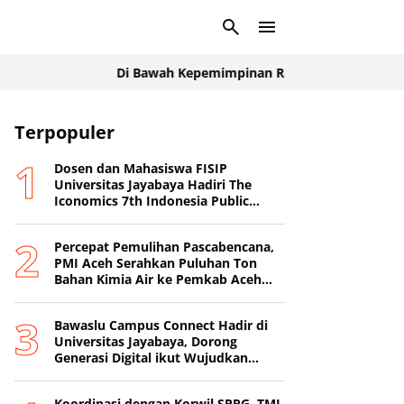
Di Bawah Kepemimpinan Rudi Manurung, Manroe FC Tam
Terpopuler
Dosen dan Mahasiswa FISIP
Universitas Jayabaya Hadiri The
Iconomics 7th Indonesia Public
Relations Summit 2026
Percepat Pemulihan Pascabencana,
PMI Aceh Serahkan Puluhan Ton
Bahan Kimia Air ke Pemkab Aceh
Tamiang
Bawaslu Campus Connect Hadir di
Universitas Jayabaya, Dorong
Generasi Digital ikut Wujudkan
Demokrasi Transparan
Koordinasi dengan Korwil SPPG, TMI