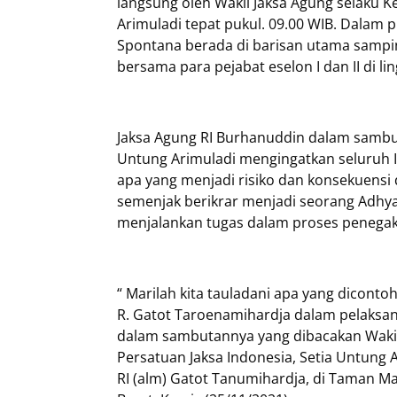
langsung oleh Wakil Jaksa Agung selaku K
Arimuladi tepat pukul. 09.00 WIB. Dalam 
Spontana berada di barisan utama samping
bersama para pejabat eselon I dan II di 
Jaksa Agung RI Burhanuddin dalam sambut
Untung Arimuladi mengingatkan seluruh 
apa yang menjadi risiko dan konsekuensi
semenjak berikrar menjadi seorang Adhya
menjalankan tugas dalam proses penega
“ Marilah kita tauladani apa yang dicontoh
R. Gatot Taroenamihardja dalam pelaksan
dalam sambutannya yang dibacakan Wakil 
Persatuan Jaksa Indonesia, Setia Untun
RI (alm) Gatot Tanumihardja, di Taman M