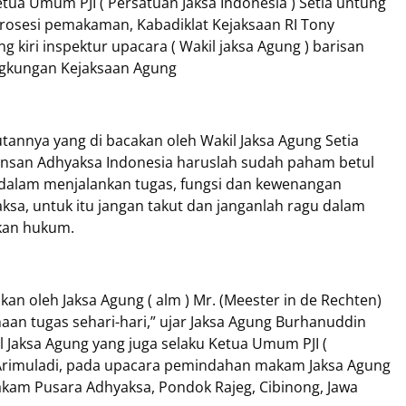
etua Umum PJI ( Persatuan Jaksa Indonesia ) Setia untung
prosesi pemakaman, Kabadiklat Kejaksaan RI Tony
 kiri inspektur upacara ( Wakil jaksa Agung ) barisan
lingkungan Kejaksaan Agung
annya yang di bacakan oleh Wakil Jaksa Agung Setia
Insan Adhyaksa Indonesia haruslah sudah paham betul
 dalam menjalankan tugas, fungsi dan kewenangan
ksa, untuk itu jangan takut dan janganlah ragu dalam
kan hukum.
kan oleh Jaksa Agung ( alm ) Mr. (Meester in de Rechten)
aan tugas sehari-hari,” ujar Jaksa Agung Burhanuddin
Jaksa Agung yang juga selaku Ketua Umum PJI (
g Arimuladi, pada upacara pemindahan makam Jaksa Agung
akam Pusara Adhyaksa, Pondok Rajeg, Cibinong, Jawa