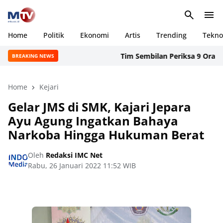
Home
Politik
Ekonomi
Artis
Trending
Tekno
Tim Sembilan Periksa 9 Orang Sak
BREAKING NEWS
Home
Kejari
Gelar JMS di SMK, Kajari Jepara
Ayu Agung Ingatkan Bahaya
Narkoba Hingga Hukuman Berat
Oleh
Redaksi IMC Net
Rabu, 26 Januari 2022 11:52 WIB