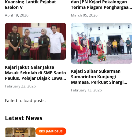
Kuansing Lantik Pejabat
dan JPN Kejari Pekalongan
Eselon V
Terima Piagam Penghargaan
atas Pendampingan Hukum
April 19, 2026
March 05, 2026
Proyek Kecamatan
Kejari Jakut Gelar Jaksa
Kajati Sulbar Sukarman
Masuk Sekolah di SMP Santo
Sumarinton Kunjungi
Paulus, Pelajar Diajak Lawan
Mamasa, Perkuat Sinergi
Cyber Bullying
February 22, 2026
Penegakan Hukum dan
February 13, 2026
Promosi Pariwisata
Failed to load posts.
Latest News
EKS JAMPIDSUS