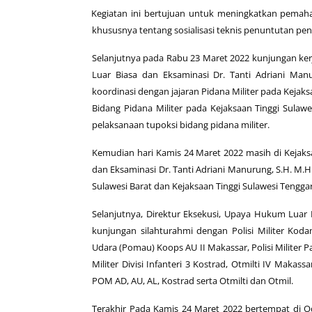
Kegiatan ini bertujuan untuk meningkatkan pemah
khususnya tentang sosialisasi teknis penuntutan pe
Selanjutnya pada Rabu 23 Maret 2022 kunjungan kerj
Luar Biasa dan Eksaminasi Dr. Tanti Adriani Ma
koordinasi dengan jajaran Pidana Militer pada Kejak
Bidang Pidana Militer pada Kejaksaan Tinggi Sulaw
pelaksanaan tupoksi bidang pidana militer.
Kemudian hari Kamis 24 Maret 2022 masih di Kejaksa
dan Eksaminasi Dr. Tanti Adriani Manurung, S.H. M
Sulawesi Barat dan Kejaksaan Tinggi Sulawesi Tengg
Selanjutnya, Direktur Eksekusi, Upaya Hukum Luar 
kunjungan silahturahmi dengan Polisi Militer Kod
Udara (Pomau) Koops AU II Makassar, Polisi Militer 
Militer Divisi Infanteri 3 Kostrad, Otmilti IV Mak
POM AD, AU, AL, Kostrad serta Otmilti dan Otmil.
Terakhir Pada Kamis 24 Maret 2022 bertempat di Odi