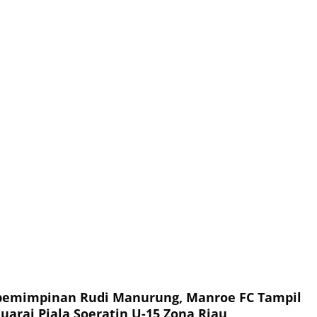
pemimpinan Rudi Manurung, Manroe FC Tampil
uarai Piala Soeratin U-15 Zona Riau