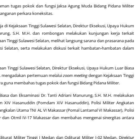
aman tugas pokok dan fungsi Jaksa Agung Muda Bidang Pidana Militer
nanganan perkara koneksitas.
a di Kejaksaan Tinggi Sulawesi Selatan, Direktur Eksekusi, Upaya Hukum
nurung, S.H. M.H. dan rombongan melakukan kunjungan kerja terkait
saan Tinggi Sulawesi Selatan, melihat langsung sarana dan prasarana pada
esi Selatan, serta melakukan diskusi terkait hambatan-hambatan dalam
an Tinggi Sulawesi Selatan, Direktur Eksekusi, Upaya Hukum Luar Biasa
.H. mengadakan pertemuan melalui
zoom meeting
dengan Kejaksaan Tinggi
ara guna membahas tugas pokok dan fungsi Bidang Pidana Militer.
Biasa dan Eksaminasi Dr. Tanti Adriani Manurung, S.H. M.H. melakukan
am XIV Hasanuddin (Pomdam XIV Hasanuddin), Polisi Militer Angkatan
Pangkalan Utama TNI AL VI Makassar (Pomal Lantamal VI Makassar), Polisi
assar dan Otmil IV-17 Makassar dan membahas mengenai sinergitas antara
turat Militer Tinggi I Medan dan Oditurat Militer I-02 Medan, Direktur