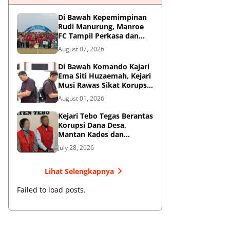
Di Bawah Kepemimpinan
Rudi Manurung, Manroe
FC Tampil Perkasa dan
Juarai Piala Soeratin U-15
August 07, 2026
Zona Riau
Di Bawah Komando Kajari
Ema Siti Huzaemah, Kejari
Musi Rawas Sikat Korupsi
Dana Sawit, Negara
August 01, 2026
Selamatkan Rp1,26 Miliar
Kejari Tebo Tegas Berantas
Korupsi Dana Desa,
Mantan Kades dan
Bendahara Resmi Jadi
July 28, 2026
Tersangka
Lihat Selengkapnya
Failed to load posts.