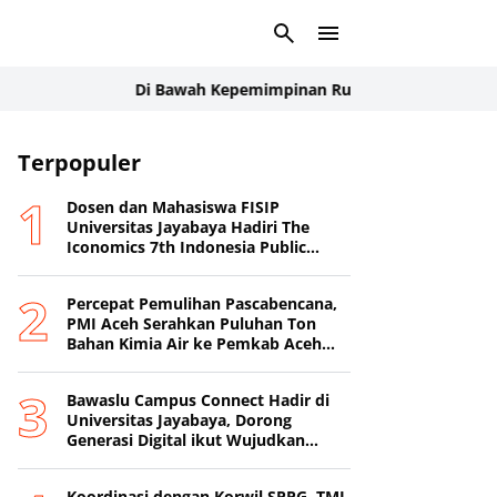
Di Bawah Kepemimpinan Rudi Manurung, Manroe FC Tam
Terpopuler
Dosen dan Mahasiswa FISIP
Universitas Jayabaya Hadiri The
Iconomics 7th Indonesia Public
Relations Summit 2026
Percepat Pemulihan Pascabencana,
PMI Aceh Serahkan Puluhan Ton
Bahan Kimia Air ke Pemkab Aceh
Tamiang
Bawaslu Campus Connect Hadir di
Universitas Jayabaya, Dorong
Generasi Digital ikut Wujudkan
Demokrasi Transparan
Koordinasi dengan Korwil SPPG, TMI