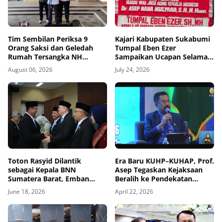
Tim Sembilan Periksa 9
Kajari Kabupaten Sukabumi
Orang Saksi dan Geledah
Tumpal Eben Ezer
Rumah Tersangka NH
Sampaikan Ucapan Selamat
Terkait Penanganan Perkara
atas Dilantiknya Wakil Jaksa
August 06, 2026
July 24, 2026
FA
Agung hingga Kabadiklat
Toton Rasyid Dilantik
Era Baru KUHP–KUHAP, Prof.
sebagai Kepala BNN
Asep Tegaskan Kejaksaan
Sumatera Barat, Emban
Beralih ke Pendekatan
Tugas Strategis Berantas
Restoratif
June 18, 2026
April 22, 2026
Narkotika