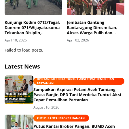
Kunjungi Kodim 0712/Tegal,
Jembatan Gantung
Danrem 071/Wijayakusuma
Bantaragung Diresmikan,
Tekankan Disiplin,
Akses Warga Pulih dan
Kesehatan, dan
Harapan Baru Tumbuh di
April 10, 2026
April 02, 2026
Keharmonisan Keluarga
Pemalang
Failed to load posts.
Latest News
DPD TANI MERDEKA TUNTUT AKSI CEPAT PEMULIHAN
PERTANIAN.
Sampaikan Aspirasi Petani Aceh Tamiang
Pasca-Banjir, DPD Tani Merdeka Tuntut Aksi
Cepat Pemulihan Pertanian
August 10, 2026
PUTUS RANTAI BROKER PANGAN.
Putus Rantai Broker Pangan, BUMD Aceh